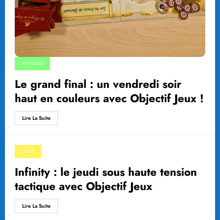
VENDREDI
Le grand final : un vendredi soir
haut en couleurs avec Objectif Jeux !
Lire La Suite
JEUDI
13 avril 2026
Infinity : le jeudi sous haute tension
tactique avec Objectif Jeux
Lire La Suite