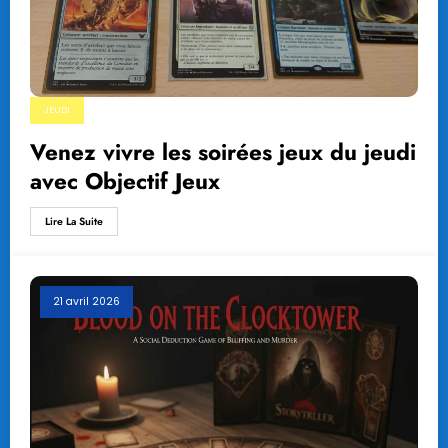
JEUDI
Venez vivre les soirées jeux du jeudi
avec Objectif Jeux
Lire La Suite
21 avril 2026