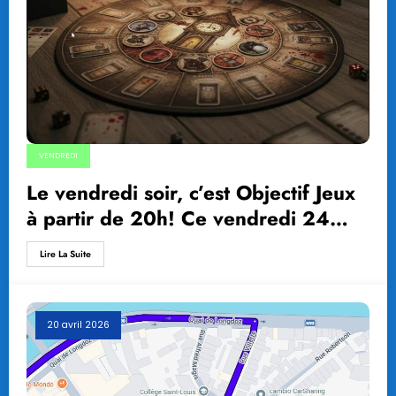
VENDREDI
Le vendredi soir, c’est Objectif Jeux
à partir de 20h! Ce vendredi 24
avril et vendredi 1er mai aussi.
Lire La Suite
20 avril 2026