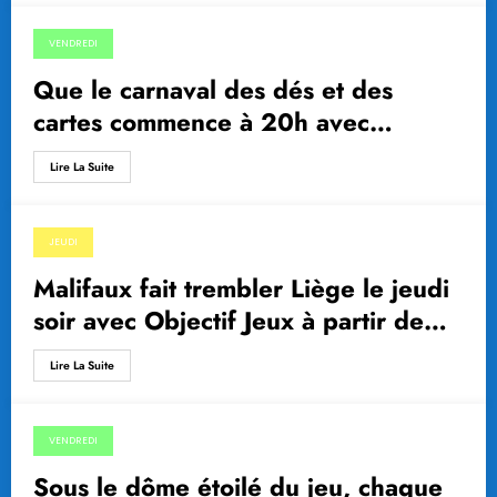
VENDREDI
7 avril 2026
Que le carnaval des dés et des
cartes commence à 20h avec
Objectif Jeux !
Lire La Suite
JEUDI
6 avril 2026
Malifaux fait trembler Liège le jeudi
soir avec Objectif Jeux à partir de
20h
Lire La Suite
VENDREDI
31 mars 2026
Sous le dôme étoilé du jeu, chaque