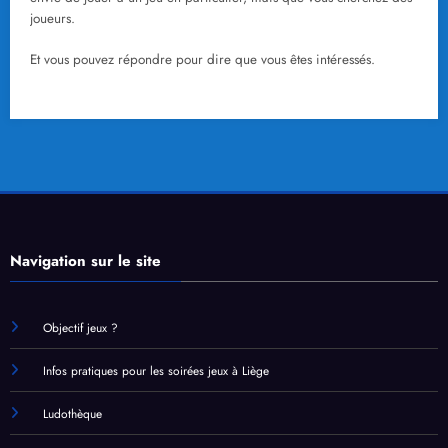
joueurs.
Et vous pouvez répondre pour dire que vous êtes intéressés.
Navigation sur le site
Objectif jeux ?
Infos pratiques pour les soirées jeux à Liège
Ludothèque