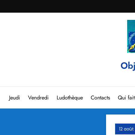
Aller
au
contenu
Obj
Jeudi
Vendredi
Ludothèque
Contacts
Qui fai
12 août