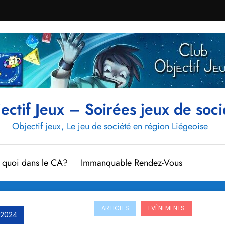
ectif Jeux – Soirées jeux de soci
Objectif jeux, Le jeu de société en région Liégeoise
t quoi dans le CA?
Immanquable Rendez-Vous
ARTICLES
EVÈNEMENTS
 2024