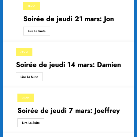
JEUDI
16 mars 2019
Soirée de jeudi 21 mars: Jon
Lire La Suite
JEUDI
11 mars 2019
Soirée de jeudi 14 mars: Damien
Lire La Suite
JEUDI
4 mars 2019
Soirée de jeudi 7 mars: Joeffrey
Lire La Suite