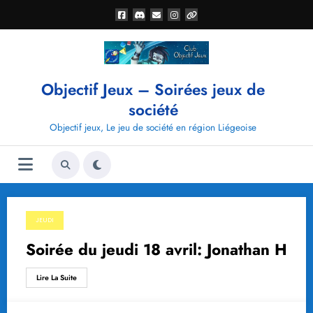
Aller
au
contenu
Objectif Jeux – Soirées jeux de
société
Objectif jeux, Le jeu de société en région Liégeoise
JEUDI
15 avril 2019
Soirée du jeudi 18 avril: Jonathan H
Lire La Suite