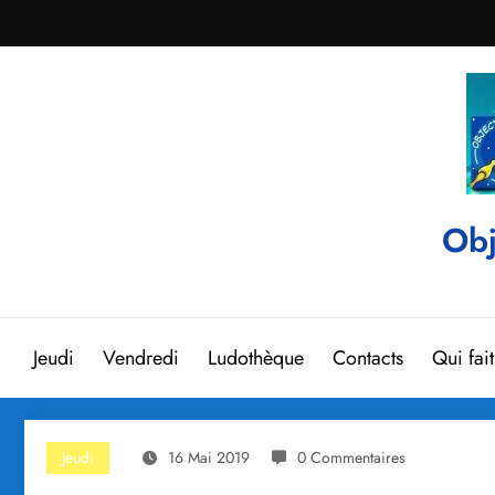
Aller
au
contenu
Obj
Jeudi
Vendredi
Ludothèque
Contacts
Qui fai
Jeudi
16 Mai 2019
0 Commentaires