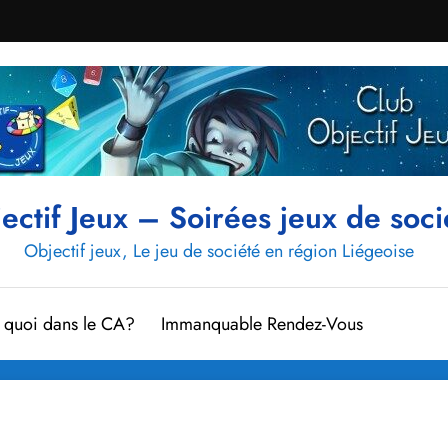
ectif Jeux – Soirées jeux de soci
Objectif jeux, Le jeu de société en région Liégeoise
t quoi dans le CA?
Immanquable Rendez-Vous