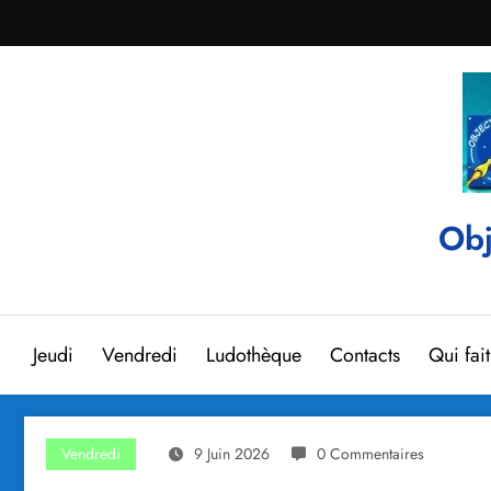
Aller
au
contenu
Obj
Jeudi
Vendredi
Ludothèque
Contacts
Qui fai
Vendredi
9 Juin 2026
0 Commentaires