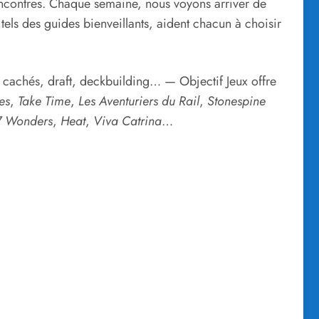
rencontres. Chaque semaine, nous voyons arriver de
 tels des guides bienveillants, aident chacun à choisir
s cachés, draft, deckbuilding… — Objectif Jeux offre
es
,
Take Time
,
Les Aventuriers du Rail
,
Stonespine
7 Wonders
,
Heat
,
Viva Catrina
…