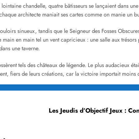
 lointaine chandelle, quatre bâtisseurs se lançaient dans un
t chaque architecte maniait ses cartes comme on manie un bu
couloirs sinueux, tandis que le Seigneur des Fosses Obscures
e main en main tel un vent capricieux : une salle aux trésors
dans une taverne.
sèrent tels des châteaux de légende. Le plus audacieux éta
rirent, fiers de leurs créations, car la victoire importait moin
Les Jeudis d’Objectif Jeux : Con