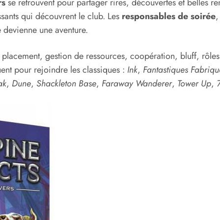
rs
se retrouvent pour partager rires, découvertes et belles 
sants qui découvrent le club. Les
responsables de soirée
,
ie devienne une aventure.
— placement, gestion de ressources, coopération, bluff, rôle
uent pour rejoindre les classiques :
Ink
,
Fantastiques Fabriqu
ak
,
Dune
,
Shackleton Base
,
Faraway Wanderer
,
Tower Up
,