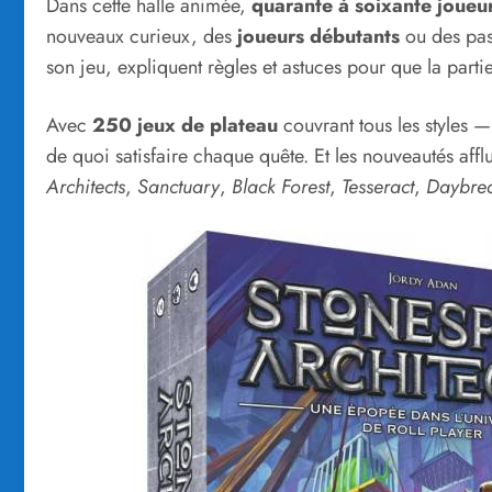
Dans cette halle animée,
quarante à soixante joueu
nouveaux curieux, des
joueurs débutants
ou des pas
son jeu, expliquent règles et astuces pour que la part
Avec
250 jeux de plateau
couvrant tous les styles 
de quoi satisfaire chaque quête. Et les nouveautés affl
Architects
,
Sanctuary
,
Black Forest
,
Tesseract
,
Daybre