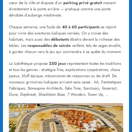
cœur de la ville et dispose d’un
parking privé gratuit
menant
directement à la porte arrière — pratique comme une porte
dérobée d’auberge médiévale.
Chaque semaine, une foule de
40 à 60 participants
se rejoint
pour vivre des aventures ludiques variées. On y croise des
habitués, mais aussi des
débutants
ébahis devant la richesse des
tables. Les
responsables de soirée
veillent, tels de sages érudits,
à guider chacun vers le jeu qui conviendra à sa quête du moment.
La ludothèque propose
250 jeux
représentant toutes les traditions
et tous les genres : stratégie fine, explorations coopératives, chaos
joyeux, bluff épique, mécanismes de ressources ou de draft. De
nouveaux grimoires ludiques arrivent sans cesse :
Ink
,
Fantastiques
Fabriques
,
Stonespine Architects
,
Take Time
,
Sanctuary
,
Tesseract
,
Dune
,
Daybreak
,
Shackleton Base
,
7 Wonders
,
Tower Up
, …