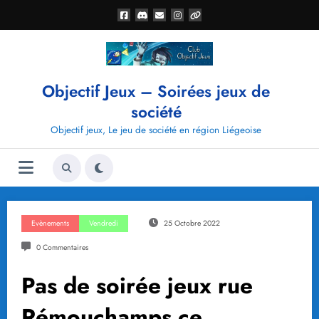
Aller
au
contenu
Objectif Jeux – Soirées jeux de
société
Objectif jeux, Le jeu de société en région Liégeoise
Evènements
Vendredi
25 Octobre 2022
0 Commentaires
Pas de soirée jeux rue
Rémouchamps ce