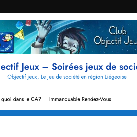
ectif Jeux – Soirées jeux de soci
Objectif jeux, Le jeu de société en région Liégeoise
t quoi dans le CA?
Immanquable Rendez-Vous