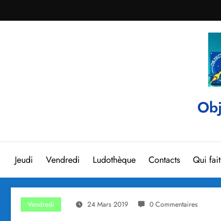
Aller
au
contenu
Obj
Jeudi
Vendredi
Ludothèque
Contacts
Qui fai
Vendredi
24 Mars 2019
0 Commentaires